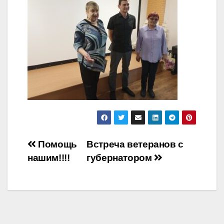
Навигация
Помощь
Встреча ветеранов с
нашим!!!!
губернатором
по
записям