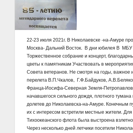
22-23 июля 2021г. В Николаевске -на-Амуре п
Москва- Дальний Восток. В дни юбилея В МБ
Торжественное собрание и концерт, благодарны
цветы к памятникам Участвовать в мероприяти
Совета ветеранов. Не смотря на годы, важное 
перелета В.П.Чкалов, Г.Ф.Байдуков, А.В.Беля
Франца-Иосифа-Северная Земля-Петропавловск-
начавшегося сильного дождя, плотного тумана 
долетев до Николаевска-на-Амуре. Конечным пу
их с интересом встретили местные жители. Для
Тихоокеанского флота была выстроена взлетно
Через несколько дней летчики посетили Никола