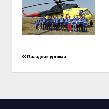
Навигация
Праздник урожая
по
записям