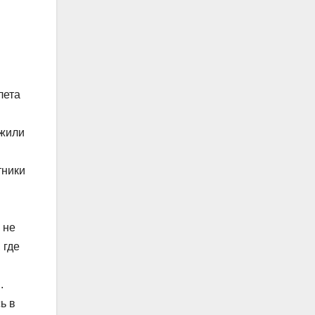
лета
ожили
тники
 не
 где
.
ь в