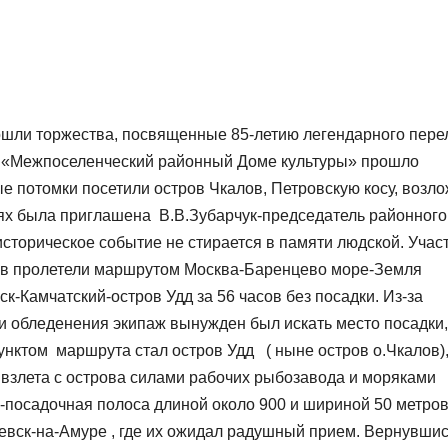
рошли торжества, посвященные 85-летию легендарного пере
У «Межпоселенческий районный Доме культуры» прошло
е потомки посетили остров Чкалов, Петровскую косу, возл
ях была приглашена В.В.Зубарчук-председатель районного
историческое событие не стирается в памяти людской. Учас
ков пролетели маршрутом Москва-Баренцево море-Земля
Камчатский-остров Удд за 56 часов без посадки. Из-за
и обледенения экипаж вынужден был искать место посадки,
нктом маршрута стал остров Удд ( ныне остров о.Чкалов),
 взлета с острова силами рабочих рыбозавода и моряками
-посадочная полоса длиной около 900 и шириной 50 метров
евск-на-Амуре , где их ожидал радушный прием. Вернувшис